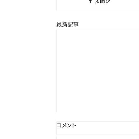
最新記事
🍧夏季休業のお知らせ🍧
コメント
誠に勝手ではございますが、下記